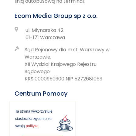
linią autobusową na terminal.
Ecom Media Group sp z o.o.
ul. Młynarska 42
01-171 Warszawa
Sąd Rejonowy dla m.st. Warszawy w
Warszawie,
XII Wydział Krajowego Rejestru
Sądowego
KRS 0000950300 NIP 5272681063
Centrum Pomocy
pn-pt 9-12 i 14-17
Ta strona wykorzystuje
ciasteczka zgodnie ze
pomoc@startparking.pl
swoją
polityką
.