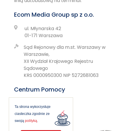
linią autobusową na terminal.
Ecom Media Group sp z o.o.
ul. Młynarska 42
01-171 Warszawa
Sąd Rejonowy dla m.st. Warszawy w
Warszawie,
XII Wydział Krajowego Rejestru
Sądowego
KRS 0000950300 NIP 5272681063
Centrum Pomocy
pn-pt 9-12 i 14-17
Ta strona wykorzystuje
ciasteczka zgodnie ze
pomoc@startparking.pl
swoją
polityką
.