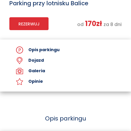
Parking przy lotnisku Balice
170zł
REZERWUJ
od
za 8 dni
Opis parkingu
Dojazd
Galeria
Opinie
Opis parkingu